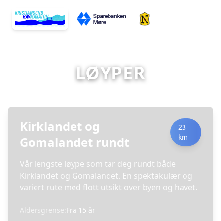
LØYPER
Kirklandet og
23
km
Gomalandet rundt
Vår lengste løype som tar deg rundt både
Kirklandet og Gomalandet. En spektakulær og
variert rute med flott utsikt over byen og havet.
Aldersgrense:
Fra
15
år