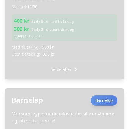
Starttid:
11:30
400
kr
Early Bird med tidtaking
300
kr
Early Bird uten tidtaking
Gyldig til
1.6.2027
Med tidtaking:
500
kr
Uten tidtaking:
350
kr
Se detaljer
Barneløp
Barneløp
Morsom løype for de minste der alle er vinnere
og vil motta premie!