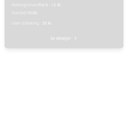
Aldersgrense:
Fra
0
- 12
år
Starttid:
10:00
Uten tidtaking:
50
kr
Se detaljer