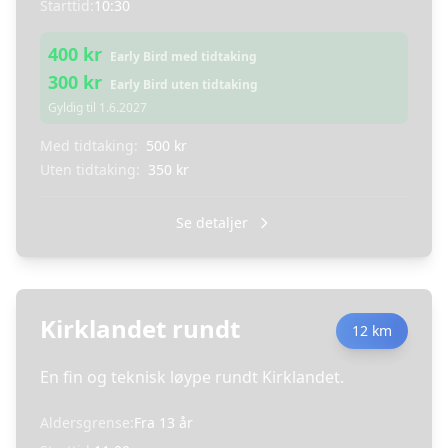
Starttid:
10:30
400
kr
Early Bird med tidtaking
300
kr
Early Bird uten tidtaking
Gyldig til
1.6.2027
Med tidtaking:
500
kr
Uten tidtaking:
350
kr
Se detaljer
Kirklandet rundt
12 km
En fin og teknisk løype rundt Kirklandet.
Aldersgrense:
Fra
13
år