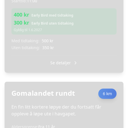
Starttid:
11:00
400
kr
Early Bird med tidtaking
300
kr
Early Bird uten tidtaking
Gyldig til
1.6.2027
Med tidtaking:
500
kr
Uten tidtaking:
350
kr
Se detaljer
Gomalandet rundt
6 km
En fin litt kortere løpye der du fortsatt får
oppleve å løpe ute i havgapet.
Aldersgrense:
Fra
11
år